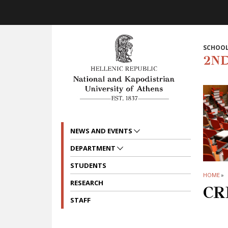
Skip to main navigation
Skip to main content
Skip to page footer
SCHOOL
2N
NEWS AND EVENTS
DEPARTMENT
STUDENTS
HOME
»
RESEARCH
CR
STAFF